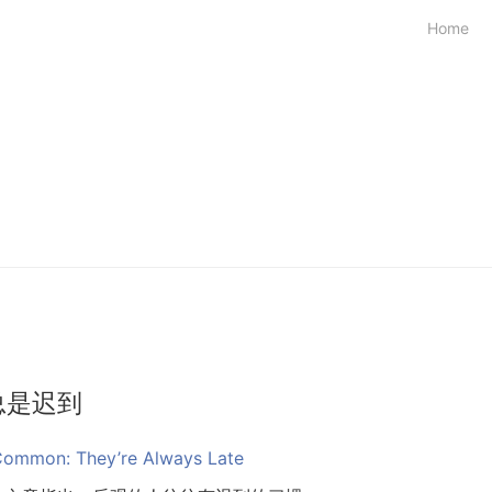
Home
总是迟到
 Common: They’re Always Late