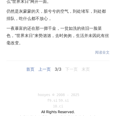
么“世界末日”网开一面。
仍然是灰蒙蒙的天，脏兮兮的空气，到处堵车，到处都
排队，吃什么都不放心，
一夜暴富的还在那一掷千金，一贫如洗的依旧一脸菜
色，“世界末日”来势汹汹，去时匆匆，生活并未因此有丝
毫改变。
阅读全文
首页
上一页
3/3
下一页
末页
hooyes © 2008 - 2025
f9.si
59.si
10.ci
All Rights Reserved.