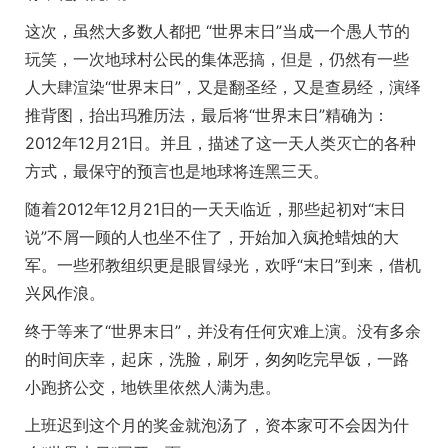
这次，虽然大多数人都把 “世界末日”当成一个愚人节的
玩笑，一次地球村公民的集体恶搞，但是，仍然有一些
人大肆渲染“世界末日”，又是翻圣经，又是查易经，演绎
推背图，抬出玛雅历法，最后将“世界末日”精确为：
2012年12月21日。并且，描述了这一天人类灭亡的各种
方式，最保守的预言也是地球将连黑三天。
随着2012年12月21日的一天天临近，那些起初对“末日
说”不屑一顾的人也坐不住了，开始加入疯抢蜡烛的大
军。一些邪教组织更是眼冒绿光，欢呼“末日”到来，借机
兴风作浪。
终于等来了“世界末日”，并没有任何灾难上演。没有多余
的时间庆幸，起床，洗脸，刷牙，匆匆吃完早饭，一路
小跑挤公交，地铁里依然人满为患。
上班迟到这个月的奖金就泡汤了，资本家可不会因为什